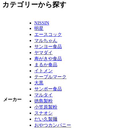
カテゴリーから探す
NISSIN
明星
エースコック
マルちゃん
サンヨー食品
ヤマダイ
寿がきや食品
まるか食品
イトメン
テーブルマーク
大黒
サンポー食品
マルタイ
メーカー
徳島製粉
小笠原製粉
スナオシ
だい久製麺
おやつカンパニー