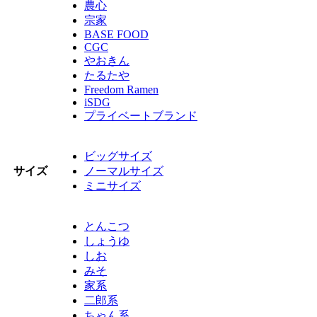
農心
宗家
BASE FOOD
CGC
やおきん
たるたや
Freedom Ramen
iSDG
プライベートブランド
ビッグサイズ
サイズ
ノーマルサイズ
ミニサイズ
とんこつ
しょうゆ
しお
みそ
家系
二郎系
ちゃん系