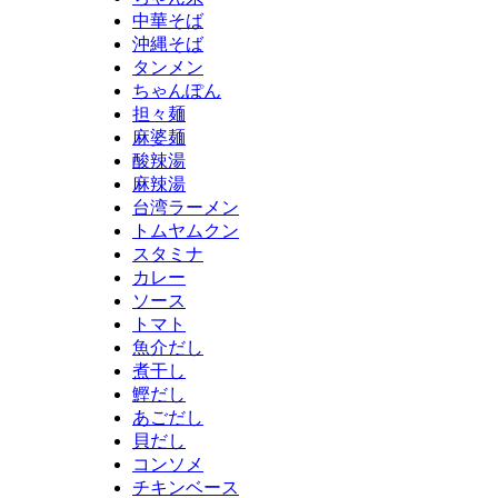
中華そば
沖縄そば
タンメン
ちゃんぽん
担々麺
麻婆麺
酸辣湯
麻辣湯
台湾ラーメン
トムヤムクン
スタミナ
カレー
ソース
トマト
魚介だし
煮干し
鰹だし
あごだし
貝だし
コンソメ
チキンベース