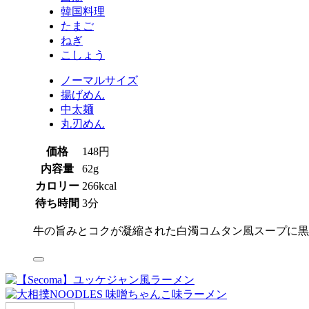
韓国料理
たまご
ねぎ
こしょう
ノーマルサイズ
揚げめん
中太麺
丸刃めん
価格
148円
内容量
62g
カロリー
266kcal
待ち時間
3分
牛の旨みとコクが凝縮された白濁コムタン風スープに黒