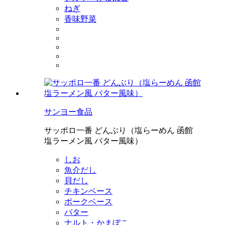
ねぎ
香味野菜
サンヨー食品
サッポロ一番 どんぶり（塩らーめん 函館
塩ラーメン風 バター風味）
しお
魚介だし
貝だし
チキンベース
ポークベース
バター
ナルト・かまぼこ