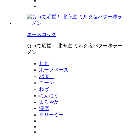
エースコック
食べて応援！ 北海道 ミルク塩バター味ラー
メン
しお
ポークベース
バター
コーン
ねぎ
にんにく
まろやか
濃厚
クリーミー