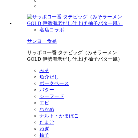
名店コラボ
サンヨー食品
サッポロ一番 タテビッグ（みそラーメン
GOLD 伊勢海老だし仕上げ 柚子バター風）
みそ
魚介だし
ポークベース
バター
シーフード
エビ
わかめ
ナルト・かまぼこ
たまご
ねぎ
柚子