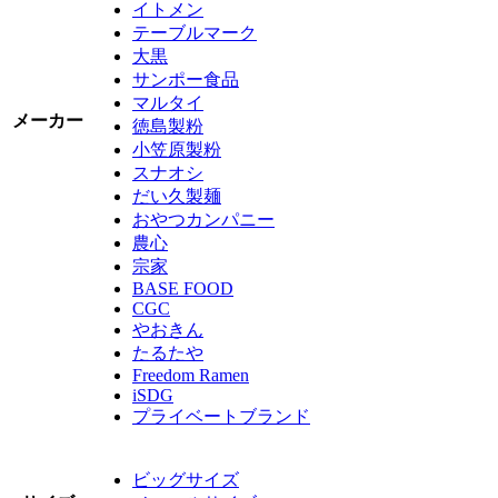
イトメン
テーブルマーク
大黒
サンポー食品
マルタイ
メーカー
徳島製粉
小笠原製粉
スナオシ
だい久製麺
おやつカンパニー
農心
宗家
BASE FOOD
CGC
やおきん
たるたや
Freedom Ramen
iSDG
プライベートブランド
ビッグサイズ