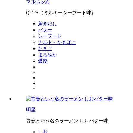
マルちゃん
QTTA（ミルキーシーフード味）
魚介だし
バター
シーフード
ナルト・かまぼこ
たまご
まろやか
濃厚
明星
青春という名のラーメン しおバター味
しお