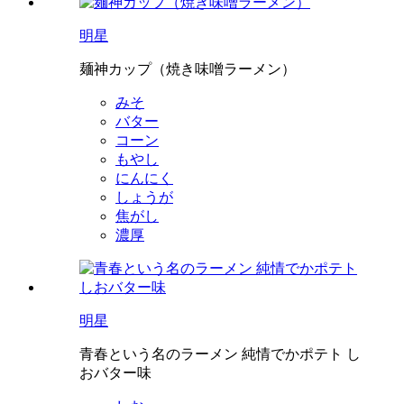
明星
麺神カップ（焼き味噌ラーメン）
みそ
バター
コーン
もやし
にんにく
しょうが
焦がし
濃厚
明星
青春という名のラーメン 純情でかポテト し
おバター味