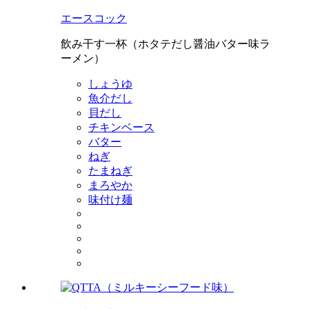
エースコック
飲み干す一杯（ホタテだし醤油バター味ラ
ーメン）
しょうゆ
魚介だし
貝だし
チキンベース
バター
ねぎ
たまねぎ
まろやか
味付け麺