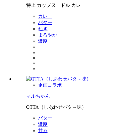
特上 カップヌードル カレー
カレー
バター
ねぎ
まろやか
濃厚
企画コラボ
マルちゃん
QTTA（しあわせバタ～味）
バター
濃厚
甘み