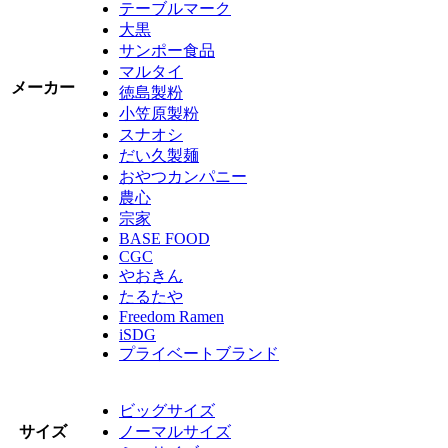
テーブルマーク
大黒
サンポー食品
マルタイ
メーカー
徳島製粉
小笠原製粉
スナオシ
だい久製麺
おやつカンパニー
農心
宗家
BASE FOOD
CGC
やおきん
たるたや
Freedom Ramen
iSDG
プライベートブランド
ビッグサイズ
サイズ
ノーマルサイズ