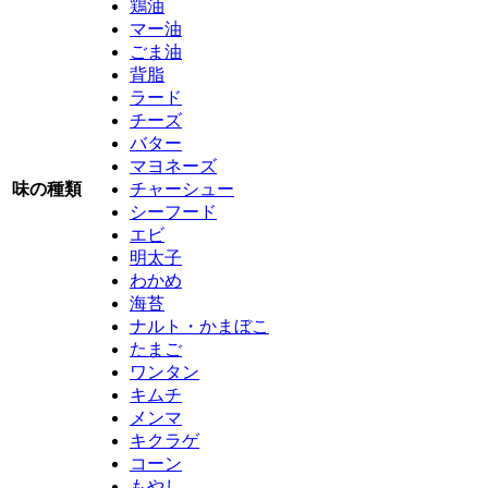
鶏油
マー油
ごま油
背脂
ラード
チーズ
バター
マヨネーズ
味の種類
チャーシュー
シーフード
エビ
明太子
わかめ
海苔
ナルト・かまぼこ
たまご
ワンタン
キムチ
メンマ
キクラゲ
コーン
もやし