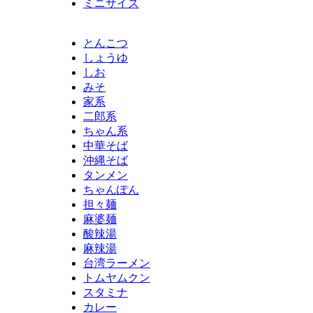
ミニサイズ
とんこつ
しょうゆ
しお
みそ
家系
二郎系
ちゃん系
中華そば
沖縄そば
タンメン
ちゃんぽん
担々麺
麻婆麺
酸辣湯
麻辣湯
台湾ラーメン
トムヤムクン
スタミナ
カレー