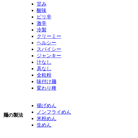
甘み
酸味
ピリ辛
激辛
冷製
クリーミー
ヘルシー
スパイシー
ジャンキー
汁なし
具なし
全粒粉
味付け麺
変わり種
揚げめん
ノンフライめん
麺の製法
米粉めん
生めん