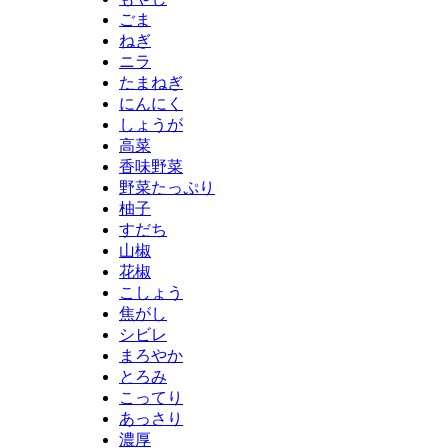
ごま
ねぎ
ニラ
たまねぎ
にんにく
しょうが
高菜
香味野菜
野菜たっぷり
柚子
すだち
山椒
花椒
こしょう
焦がし
シビレ
まろやか
とろみ
こってり
あっさり
濃厚