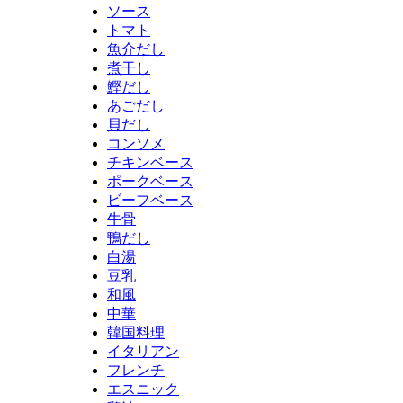
ソース
トマト
魚介だし
煮干し
鰹だし
あごだし
貝だし
コンソメ
チキンベース
ポークベース
ビーフベース
牛骨
鴨だし
白湯
豆乳
和風
中華
韓国料理
イタリアン
フレンチ
エスニック