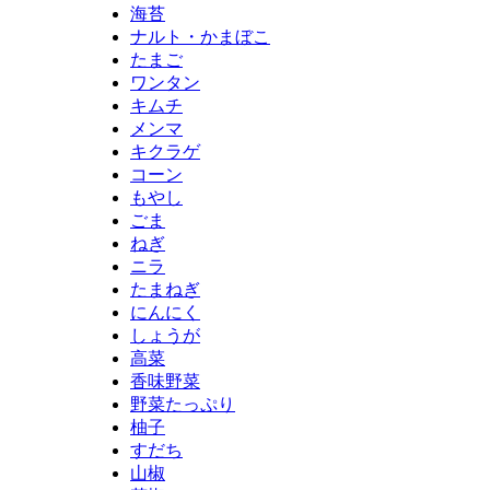
海苔
ナルト・かまぼこ
たまご
ワンタン
キムチ
メンマ
キクラゲ
コーン
もやし
ごま
ねぎ
ニラ
たまねぎ
にんにく
しょうが
高菜
香味野菜
野菜たっぷり
柚子
すだち
山椒