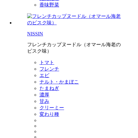
香味野菜
NISSIN
フレンチカップヌードル（オマール海老の
ビスク味）
トマト
フレンチ
エビ
ナルト・かまぼこ
たまねぎ
濃厚
甘み
クリーミー
変わり種