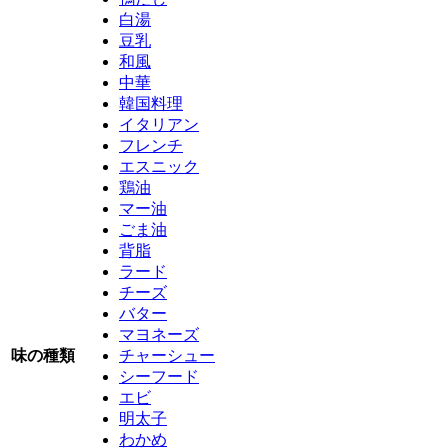
白湯
豆乳
和風
中華
韓国料理
イタリアン
フレンチ
エスニック
鶏油
マー油
ごま油
背脂
ラード
チーズ
バター
マヨネーズ
味の種類
チャーシュー
シーフード
エビ
明太子
わかめ