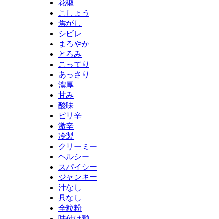
花椒
こしょう
焦がし
シビレ
まろやか
とろみ
こってり
あっさり
濃厚
甘み
酸味
ピリ辛
激辛
冷製
クリーミー
ヘルシー
スパイシー
ジャンキー
汁なし
具なし
全粒粉
味付け麺