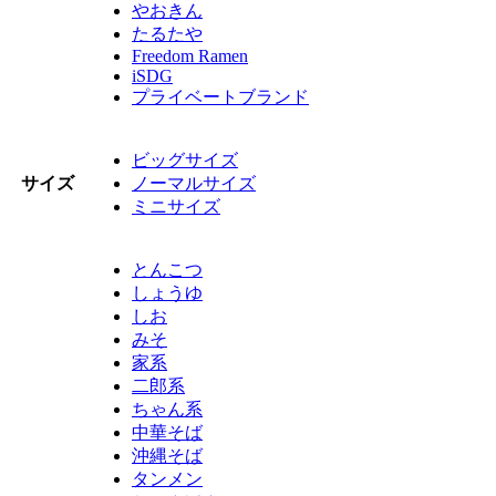
やおきん
たるたや
Freedom Ramen
iSDG
プライベートブランド
ビッグサイズ
サイズ
ノーマルサイズ
ミニサイズ
とんこつ
しょうゆ
しお
みそ
家系
二郎系
ちゃん系
中華そば
沖縄そば
タンメン