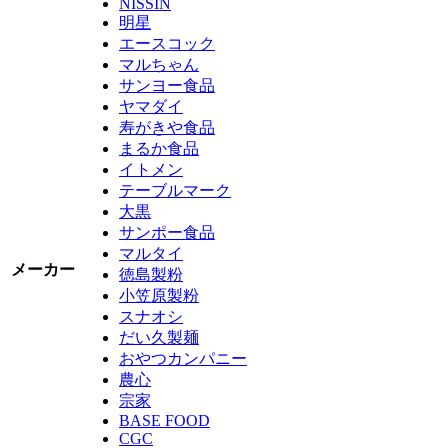
NISSIN
明星
エースコック
マルちゃん
サンヨー食品
ヤマダイ
寿がきや食品
まるか食品
イトメン
テーブルマーク
大黒
サンポー食品
マルタイ
メーカー
徳島製粉
小笠原製粉
スナオシ
だい久製麺
おやつカンパニー
農心
宗家
BASE FOOD
CGC