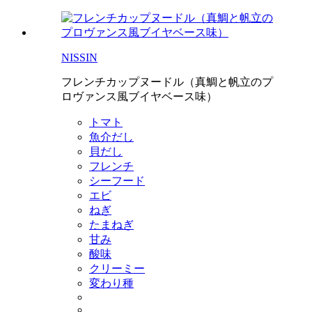
NISSIN
フレンチカップヌードル（真鯛と帆立のプ
ロヴァンス風ブイヤベース味）
トマト
魚介だし
貝だし
フレンチ
シーフード
エビ
ねぎ
たまねぎ
甘み
酸味
クリーミー
変わり種