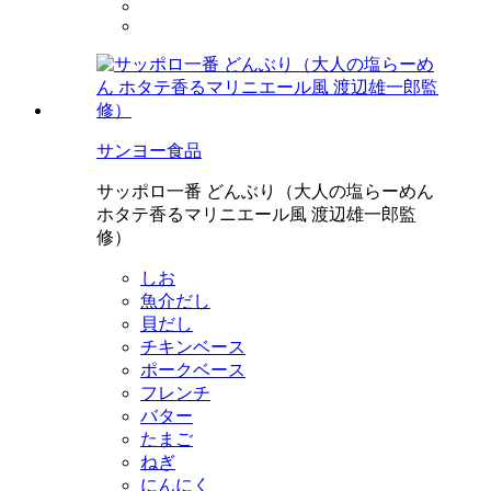
サンヨー食品
サッポロ一番 どんぶり（大人の塩らーめん
ホタテ香るマリニエール風 渡辺雄一郎監
修）
しお
魚介だし
貝だし
チキンベース
ポークベース
フレンチ
バター
たまご
ねぎ
にんにく