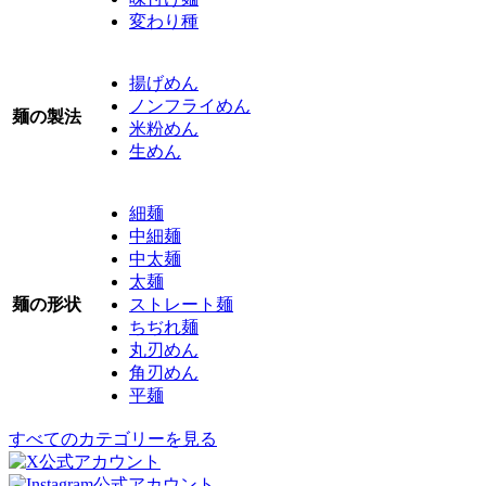
変わり種
揚げめん
ノンフライめん
麺の製法
米粉めん
生めん
細麺
中細麺
中太麺
太麺
麺の形状
ストレート麺
ちぢれ麺
丸刃めん
角刃めん
平麺
すべてのカテゴリーを見る