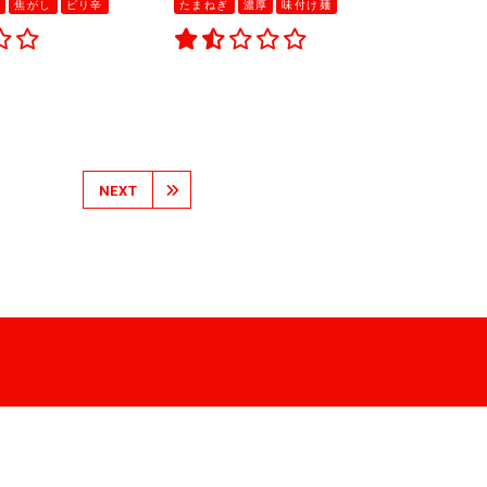
ぎ
焦がし
ピリ辛
たまねぎ
濃厚
味付け麺
NEXT