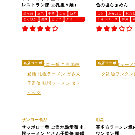
レストラン陳 豆乳担々麺）
色の塩らぁめん
担々麺
豆乳
中華
ごま
ねぎ
しお
魚介だし
貝だ
まろやか
濃厚
ピリ辛
クリーミー
チキンベース
和風
名店コラボ
名店コラボ
サンヨー食品
明星
サッポロ一番 ご当地熱愛麺 札
喜多方ラーメン坂
幌ラーメン どさん子監修 味噌
ワンタン麺