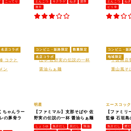
ぎ
こってり
とんこつ
キクラゲ
ねぎ
濃厚
とんこつ
ね
激辛
ピリ辛
名店コラボ
コンビニ・販路限定
数量限定
コンビニ・販
名店コラボ
地域限定
明星
エースコッ
くちゃんラー
【ファミマル】支那そばや 佐
【ファミリ
キレの豚骨ラ
野実の伝説の一杯 醤油らぁ麺
監修 石垣
しょうゆ
魚介だし
貝だし
鶏油
魚介だし
鰹