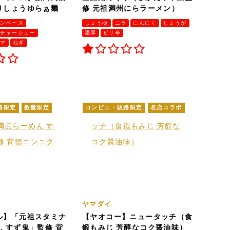
りしょうゆらぁ麺
修 元祖満州にらラーメン）
キンベース
しょうゆ
ニラ
にんにく
しょうが
チャーシュー
濃厚
ピリ辛
ンマ
ねぎ
路限定
数量限定
コンビニ・販路限定
名店コラボ
ヤマダイ
ル】「元祖スタミナ
【ヤオコー】ニュータッチ（食
 すず鬼」監修 背
鍛もみじ 芳醇なコク醤油味）