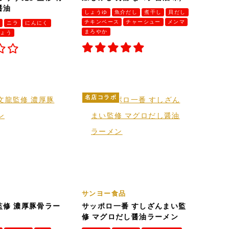
醤油
しょうゆ
魚介だし
煮干し
貝だし
チキンベース
チャーシュー
メンマ
脂
ニラ
にんにく
まろやか
しょう
名店コラボ
品
サンヨー食品
監修 濃厚豚骨ラー
サッポロ一番 すしざんまい監
修 マグロだし醤油ラーメン