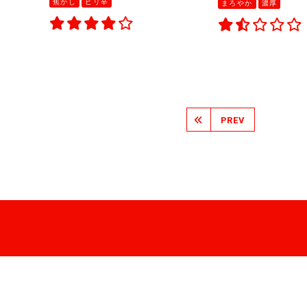
焦がし
ピリ辛
まろやか
濃厚
PREV