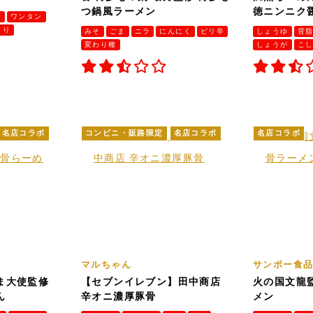
つ鍋風ラーメン
徳ニンニク
ー
ワンタン
さり
みそ
ごま
ニラ
にんにく
ピリ辛
しょうゆ
背
変わり種
しょうが
こ
名店コラボ
コンビニ・販路限定
名店コラボ
名店コラボ
マルちゃん
サンポー食
ま大使監修
【セブンイレブン】田中商店
火の国文龍
ん
辛オニ濃厚豚骨
メン