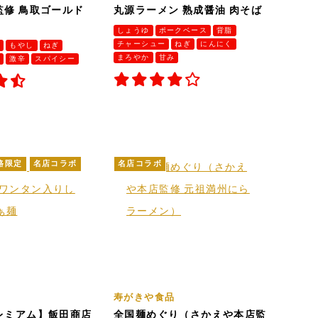
監修 鳥取ゴールド
丸源ラーメン 熟成醤油 肉そば
しょうゆ
ポークベース
背脂
チャーシュー
ねぎ
にんにく
骨
もやし
ねぎ
まろやか
甘み
み
激辛
スパイシー
路限定
名店コラボ
名店コラボ
寿がきや食品
レミアム】飯田商店
全国麺めぐり（さかえや本店監