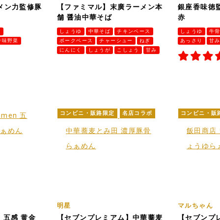
メン力監修豚
【ファミマル】末廣ラーメン本
銀座香味徳
舗 醤油中華そば
赤
ス
しょうゆ
中華そば
チキンベース
しょうゆ
牛
香味野菜
ポークベース
チャーシュー
ねぎ
あっさり
甘
にんにく
しょうが
こしょう
甘み
コンビニ・販路限定
名店コラボ
コンビニ・販
明星
マルちゃん
en 五感 黄金
【セブンプレミアム】中華蕎麦
【セブンプ