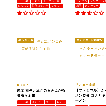
しょうゆ
二郎系
ポークベース
とんこつ
メンマ
ね
にんにく
野菜たっぷり
こってり
濃厚
クリーミー
名店コラボ
コンビニ・販路限定
NISSIN
サンヨー食品
純麦 和牛と魚介の旨み広がる
【ファミマル】ふ
醤油らぁ麺
メン監修 コクと
ーメン
しょうゆ
魚介だし
煮干し
貝だし