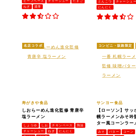
ビーフベース
チャーシュー
たまご
とんこつ
チャーシュ
ねぎ
濃厚
にんにく
名店コラボ
コンビニ・販路限定
寿がきや食品
サンヨー食品
しおらーめん進化監修 青唐辛
【ローソン】サッ
塩ラーメン
幌ラーメンみそ吟
ター風コーンラー
しょうゆ
しお
チキンベース
鶏油
チャーシュー
ねぎ
にんにく
みそ
バター
コーン