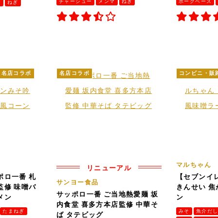
チャーシュー
メンマ
ねぎ
ポークベース
ー
ねぎ
名店コラボ
名店コラボ
コンビニ・販
マルちゃん
リニューアル
ポロ一番 札
【セブンイ
サンヨー食品
監修 味噌バ
きんせい 
サッポロ一番 ご当地熱愛麺 坂
メン
ン
内食堂 喜多方本店監修 中華そ
たまねぎ
みそ
魚介だ
ば タテビッグ