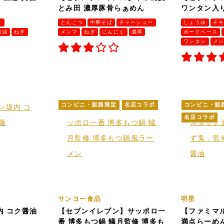
とみ田 濃厚豚骨らぁめん
ワンタン入
し
とんこつ
中華そば
チャーシュー
しょうゆ
チ
鶏油
ねぎ
メンマ
ねぎ
にんにく
濃厚
ポークベース
ワンタン
メ
コンビニ・販路限定
名店コラボ
コンビニ・販
名店コラボ
サンヨー食品
明星
内 コク醤油
【セブンイレブン】サッポロ一
【ファミマ
番 博多もつ鍋 蟻月監修 博多も
満点らーめん