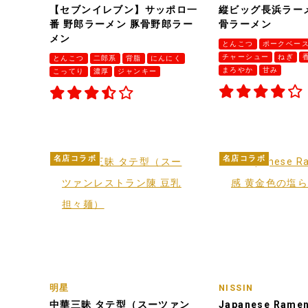
【セブンイレブン】サッポロ一
縦ビッグ長浜ラー
番 野郎ラーメン 豚骨野郎ラー
骨ラーメン
メン
とんこつ
ポークベー
チャーシュー
ねぎ
とんこつ
二郎系
背脂
にんにく
まろやか
甘み
こってり
濃厚
ジャンキー
名店コラボ
名店コラボ
明星
NISSIN
中華三昧 タテ型（スーツァン
Japanese Ram