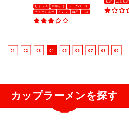
ねぎ
たまね
しょうゆ
中華そば
ポークベース
チャーシュー
メンマ
ねぎ
甘み
01
02
03
04
05
06
07
08
09
カップラーメンを探す