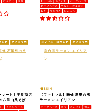
ぎ
にんにく
濃厚
しょうゆ
魚介だし
ポークベース
ビーフベース
ナルト・かまぼこ
ねぎ
たまねぎ
にんにく
路限定
名店コラボ
コンビニ・販路限定
名店コラボ
ク
NISSIN
ーマート】平良商店
【ファミマル】味仙 激辛台湾
島の八重山風そば
ラーメン エイリアン
だし
チキンベース
ポークベース
ニラ
にんにく
激辛