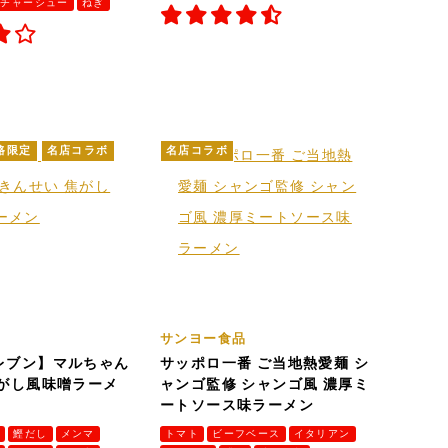
チャーシュー
ねぎ
路限定
名店コラボ
名店コラボ
サンヨー食品
レブン】マルちゃん
サッポロ一番 ご当地熱愛麺 シ
焦がし風味噌ラーメ
ャンゴ監修 シャンゴ風 濃厚ミ
ートソース味ラーメン
し
鰹だし
メンマ
トマト
ビーフベース
イタリアン