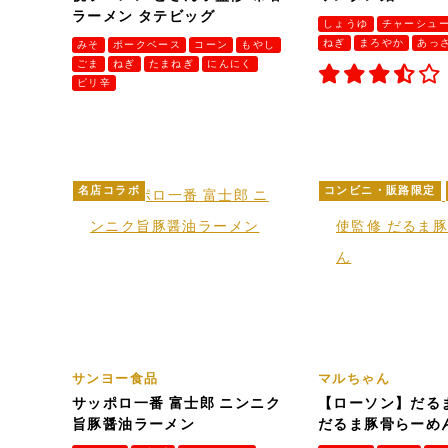
ラーメン タテビッグ
しょうゆ
チャーシュ
ねぎ
まろやか
あっ
みそ
ポークベース
コーン
もやし
ごま
ねぎ
たまねぎ
にんにく
ピリ辛
名店コラボ
コンビニ・販路限定
サンヨー食品
マルちゃん
サッポロ一番 富士郎 ニンニク
【ローソン】だる
旨豚醤油ラーメン
だるま豚骨らーめ