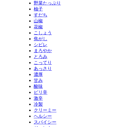
野菜たっぷり
柚子
すだち
山椒
花椒
こしょう
焦がし
シビレ
まろやか
とろみ
こってり
あっさり
濃厚
甘み
酸味
ピリ辛
激辛
冷製
クリーミー
ヘルシー
スパイシー