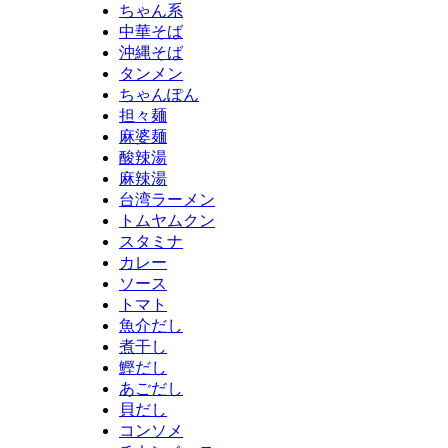
ちゃん系
中華そば
沖縄そば
タンメン
ちゃんぽん
担々麺
麻婆麺
酸辣湯
麻辣湯
台湾ラーメン
トムヤムクン
スタミナ
カレー
ソース
トマト
魚介だし
煮干し
鰹だし
あごだし
貝だし
コンソメ