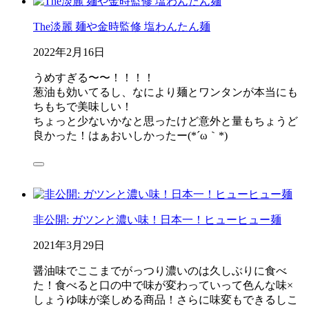
The淡麗 麺や金時監修 塩わんたん麺
2022年2月16日
うめすぎる〜〜！！！！
葱油も効いてるし、なにより麺とワンタンが本当にも
ちもちで美味しい！
ちょっと少ないかなと思ったけど意外と量もちょうど
良かった！はぁおいしかったー(*´ω｀*)
非公開: ガツンと濃い味！日本一！ヒューヒュー麺
2021年3月29日
醤油味でここまでがっつり濃いのは久しぶりに食べ
た！食べると口の中で味が変わっていって色んな味×
しょうゆ味が楽しめる商品！さらに味変もできるしこ