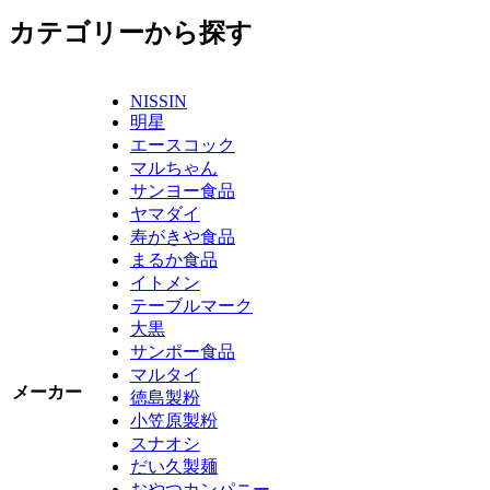
カテゴリーから探す
NISSIN
明星
エースコック
マルちゃん
サンヨー食品
ヤマダイ
寿がきや食品
まるか食品
イトメン
テーブルマーク
大黒
サンポー食品
マルタイ
メーカー
徳島製粉
小笠原製粉
スナオシ
だい久製麺
おやつカンパニー