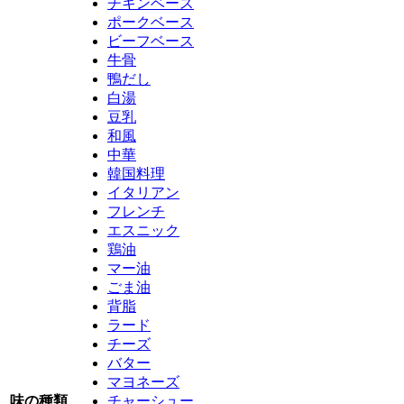
チキンベース
ポークベース
ビーフベース
牛骨
鴨だし
白湯
豆乳
和風
中華
韓国料理
イタリアン
フレンチ
エスニック
鶏油
マー油
ごま油
背脂
ラード
チーズ
バター
マヨネーズ
味の種類
チャーシュー