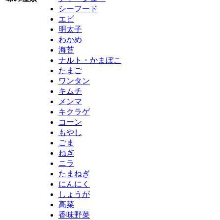
シーフード
エビ
明太子
わかめ
海苔
ナルト・かまぼこ
たまご
ワンタン
キムチ
メンマ
キクラゲ
コーン
もやし
ごま
ねぎ
ニラ
たまねぎ
にんにく
しょうが
高菜
香味野菜