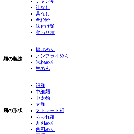
ジャンキー
汁なし
具なし
全粒粉
味付け麺
変わり種
揚げめん
ノンフライめん
麺の製法
米粉めん
生めん
細麺
中細麺
中太麺
太麺
麺の形状
ストレート麺
ちぢれ麺
丸刃めん
角刃めん