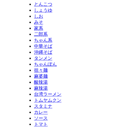
とんこつ
しょうゆ
しお
みそ
家系
二郎系
ちゃん系
中華そば
沖縄そば
タンメン
ちゃんぽん
担々麺
麻婆麺
酸辣湯
麻辣湯
台湾ラーメン
トムヤムクン
スタミナ
カレー
ソース
トマト