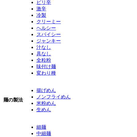
ピリ辛
激辛
冷製
クリーミー
ヘルシー
スパイシー
ジャンキー
汁なし
具なし
全粒粉
味付け麺
変わり種
揚げめん
ノンフライめん
麺の製法
米粉めん
生めん
細麺
中細麺