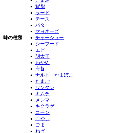
ごま油
背脂
ラード
チーズ
バター
マヨネーズ
味の種類
チャーシュー
シーフード
エビ
明太子
わかめ
海苔
ナルト・かまぼこ
たまご
ワンタン
キムチ
メンマ
キクラゲ
コーン
もやし
ごま
ねぎ