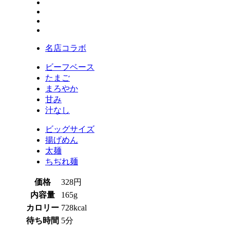
名店コラボ
ビーフベース
たまご
まろやか
甘み
汁なし
ビッグサイズ
揚げめん
太麺
ちぢれ麺
価格
328円
内容量
165g
カロリー
728kcal
待ち時間
5分