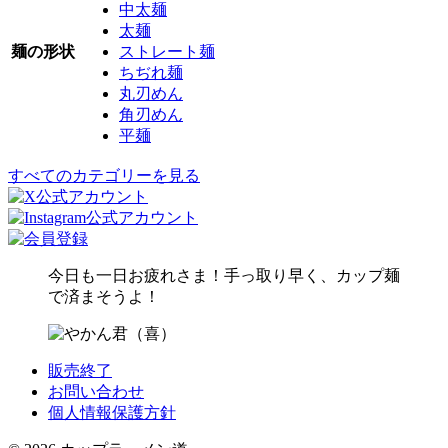
中太麺
太麺
麺の形状
ストレート麺
ちぢれ麺
丸刃めん
角刃めん
平麺
すべてのカテゴリーを見る
今日も一日お疲れさま！手っ取り早く、カップ麺
で済まそうよ！
販売終了
お問い合わせ
個人情報保護方針