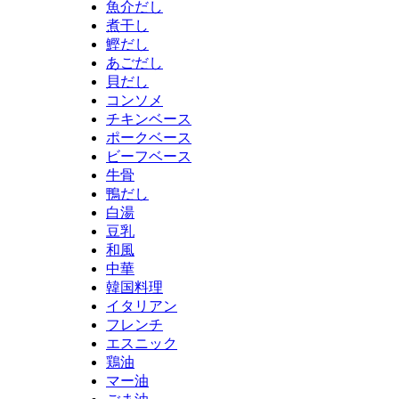
魚介だし
煮干し
鰹だし
あごだし
貝だし
コンソメ
チキンベース
ポークベース
ビーフベース
牛骨
鴨だし
白湯
豆乳
和風
中華
韓国料理
イタリアン
フレンチ
エスニック
鶏油
マー油