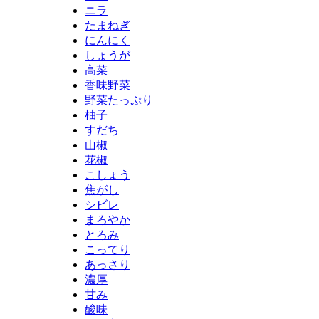
ニラ
たまねぎ
にんにく
しょうが
高菜
香味野菜
野菜たっぷり
柚子
すだち
山椒
花椒
こしょう
焦がし
シビレ
まろやか
とろみ
こってり
あっさり
濃厚
甘み
酸味