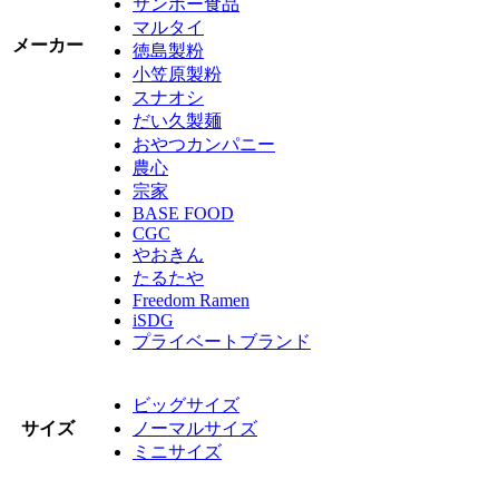
サンポー食品
マルタイ
メーカー
徳島製粉
小笠原製粉
スナオシ
だい久製麺
おやつカンパニー
農心
宗家
BASE FOOD
CGC
やおきん
たるたや
Freedom Ramen
iSDG
プライベートブランド
ビッグサイズ
サイズ
ノーマルサイズ
ミニサイズ