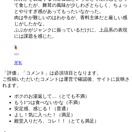
て食したが、舞茸の風味が少しわざとらしく、ちょっ
とやりすぎ感があってもったいなかった。
肉は牛が難しいのはわかるが、香料主体だと厳しい感
じがしたかな。
ぶぶかがジャンクに振っているだけに、上品系の表現
には課題を感じた。
3
JFK
「評価」「コメント」は必須項目となります。
ご投稿いただいたコメントは運営で確認後、サイトに反映さ
れます。
ボクのお湯返して…（
とても不満
）
もう1つは食べないかな（
不満
）
安定感、感じる！（
普通
）
よし！気に入った！（
満足
）
殿堂入りだろ、コレ！！（
とても満足
）