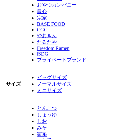
おやつカンパニー
農心
宗家
BASE FOOD
CGC
やおきん
たるたや
Freedom Ramen
iSDG
プライベートブランド
ビッグサイズ
サイズ
ノーマルサイズ
ミニサイズ
とんこつ
しょうゆ
しお
みそ
家系