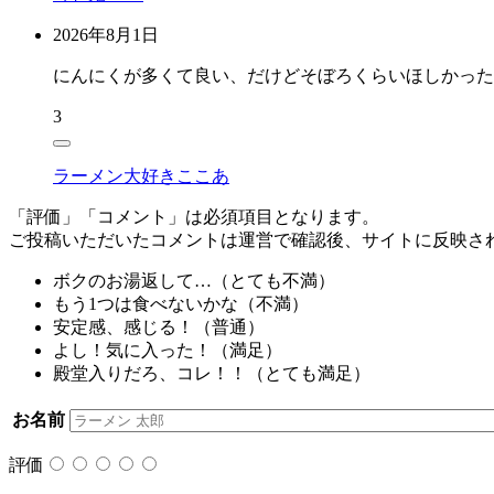
2026年8月1日
にんにくが多くて良い、だけどそぼろくらいほしかった…
3
ラーメン大好きここあ
「評価」「コメント」は必須項目となります。
ご投稿いただいたコメントは運営で確認後、サイトに反映さ
ボクのお湯返して…（
とても不満
）
もう1つは食べないかな（
不満
）
安定感、感じる！（
普通
）
よし！気に入った！（
満足
）
殿堂入りだろ、コレ！！（
とても満足
）
お名前
評価