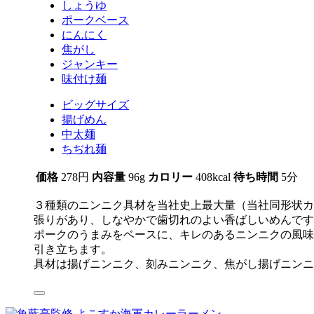
しょうゆ
ポークベース
にんにく
焦がし
ジャンキー
味付け麺
ビッグサイズ
揚げめん
中太麺
ちぢれ麺
価格
278円
内容量
96g
カロリー
408kcal
待ち時間
5分
３種類のニンニク具材を当社史上最大量（当社同形状カ
張りがあり、しなやかで歯切れのよい香ばしいめんです
ポークのうまみをベースに、キレのあるニンニクの風味
引き立ちます。
具材は揚げニンニク、刻みニンニク、焦がし揚げニンニ