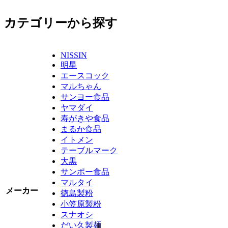
カテゴリーから探す
NISSIN
明星
エースコック
マルちゃん
サンヨー食品
ヤマダイ
寿がきや食品
まるか食品
イトメン
テーブルマーク
大黒
サンポー食品
マルタイ
メーカー
徳島製粉
小笠原製粉
スナオシ
だい久製麺