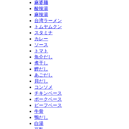
麻婆麺
酸辣湯
麻辣湯
台湾ラーメン
トムヤムクン
スタミナ
カレー
ソース
トマト
魚介だし
煮干し
鰹だし
あごだし
貝だし
コンソメ
チキンベース
ポークベース
ビーフベース
牛骨
鴨だし
白湯