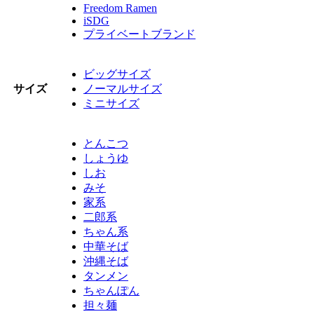
Freedom Ramen
iSDG
プライベートブランド
ビッグサイズ
サイズ
ノーマルサイズ
ミニサイズ
とんこつ
しょうゆ
しお
みそ
家系
二郎系
ちゃん系
中華そば
沖縄そば
タンメン
ちゃんぽん
担々麺