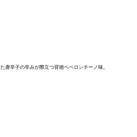
せた唐辛子の辛みが際立つ背徳ペペロンチーノ味。