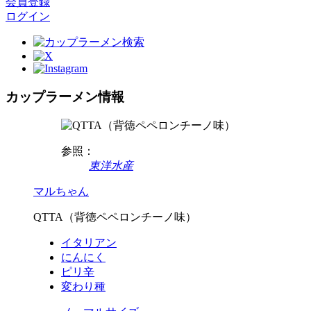
会員登録
ログイン
カップラーメン情報
参照：
東洋水産
マルちゃん
QTTA（背徳ペペロンチーノ味）
イタリアン
にんにく
ピリ辛
変わり種