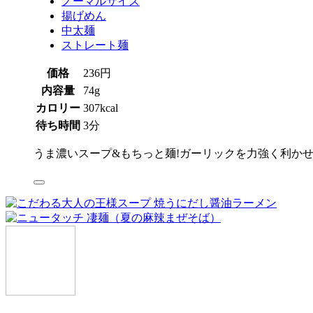
ノーマルサイズ
揚げめん
中太麺
ストレート麺
価格
236円
内容量
74g
カロリー
307kcal
待ち時間
3分
うま濃いスープ&もちっと麺!ガーリックを力強く利か