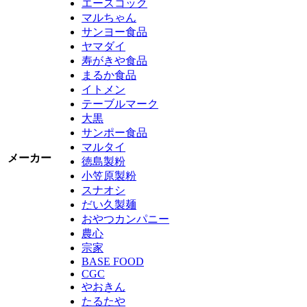
エースコック
マルちゃん
サンヨー食品
ヤマダイ
寿がきや食品
まるか食品
イトメン
テーブルマーク
大黒
サンポー食品
マルタイ
メーカー
徳島製粉
小笠原製粉
スナオシ
だい久製麺
おやつカンパニー
農心
宗家
BASE FOOD
CGC
やおきん
たるたや