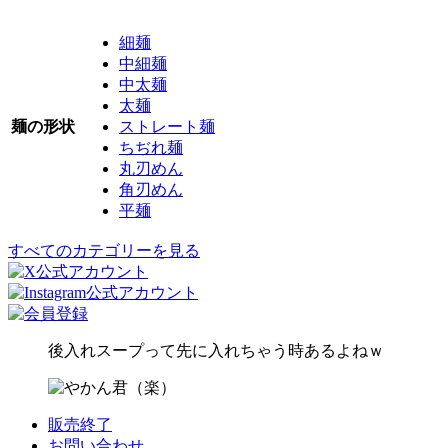
細麺
中細麺
中太麺
太麺
麺の形状
ストレート麺
ちぢれ麺
丸刃めん
角刃めん
平麺
すべてのカテゴリーを見る
後入れスープって先に入れちゃう時あるよねｗ
販売終了
お問い合わせ