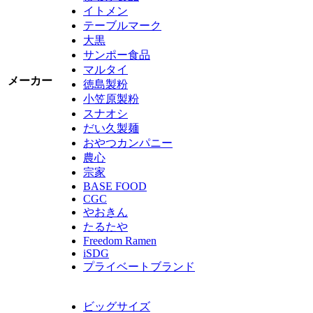
イトメン
テーブルマーク
大黒
サンポー食品
マルタイ
メーカー
徳島製粉
小笠原製粉
スナオシ
だい久製麺
おやつカンパニー
農心
宗家
BASE FOOD
CGC
やおきん
たるたや
Freedom Ramen
iSDG
プライベートブランド
ビッグサイズ