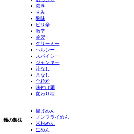
濃厚
甘み
酸味
ピリ辛
激辛
冷製
クリーミー
ヘルシー
スパイシー
ジャンキー
汁なし
具なし
全粒粉
味付け麺
変わり種
揚げめん
ノンフライめん
麺の製法
米粉めん
生めん