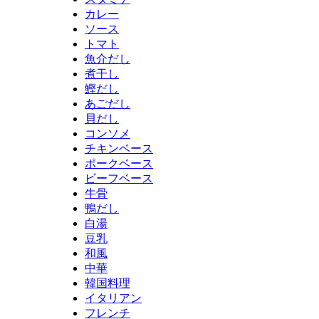
カレー
ソース
トマト
魚介だし
煮干し
鰹だし
あごだし
貝だし
コンソメ
チキンベース
ポークベース
ビーフベース
牛骨
鴨だし
白湯
豆乳
和風
中華
韓国料理
イタリアン
フレンチ