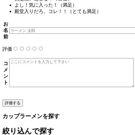
よし！気に入った！（
満足
）
殿堂入りだろ、コレ！！（
とても満足
）
お
名
前
評価
コ
メ
ン
ト
カップラーメンを探す
絞り込んで探す