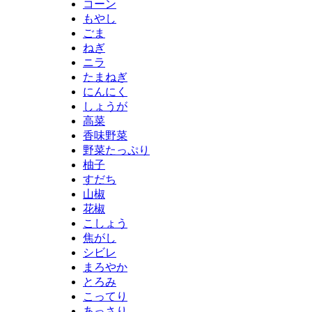
コーン
もやし
ごま
ねぎ
ニラ
たまねぎ
にんにく
しょうが
高菜
香味野菜
野菜たっぷり
柚子
すだち
山椒
花椒
こしょう
焦がし
シビレ
まろやか
とろみ
こってり
あっさり