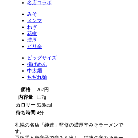
名店コラボ
みそ
メンマ
ねぎ
花椒
濃厚
ピリ辛
ビッグサイズ
揚げめん
中太麺
ちぢれ麺
価格
267円
内容量
117g
カロリー
528kcal
待ち時間
4分
札幌の名店「純連」監修の濃厚辛みそラーメンで
す。
豆板醤と唐辛子で辛みを出し、純連の辛みそラー