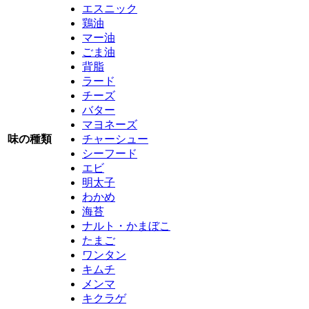
エスニック
鶏油
マー油
ごま油
背脂
ラード
チーズ
バター
マヨネーズ
味の種類
チャーシュー
シーフード
エビ
明太子
わかめ
海苔
ナルト・かまぼこ
たまご
ワンタン
キムチ
メンマ
キクラゲ