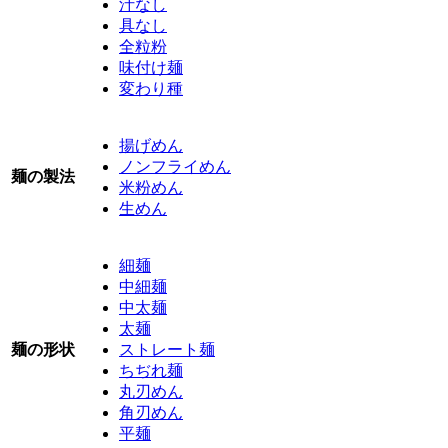
汁なし
具なし
全粒粉
味付け麺
変わり種
揚げめん
ノンフライめん
麺の製法
米粉めん
生めん
細麺
中細麺
中太麺
太麺
麺の形状
ストレート麺
ちぢれ麺
丸刃めん
角刃めん
平麺