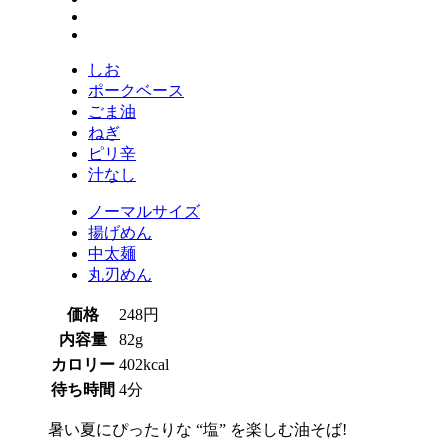
しお
ポークベース
ごま油
ねぎ
ピリ辛
汁なし
ノーマルサイズ
揚げめん
中太麺
丸刃めん
価格
248円
内容量
82g
カロリー
402kcal
待ち時間
4分
暑い夏にぴったりな “塩” を楽しむ油そば!