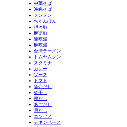
中華そば
沖縄そば
タンメン
ちゃんぽん
担々麺
麻婆麺
酸辣湯
麻辣湯
台湾ラーメン
トムヤムクン
スタミナ
カレー
ソース
トマト
魚介だし
煮干し
鰹だし
あごだし
貝だし
コンソメ
チキンベース