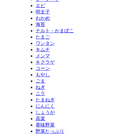
エビ
明太子
わかめ
海苔
ナルト・かまぼこ
たまご
ワンタン
キムチ
メンマ
キクラゲ
コーン
もやし
ごま
ねぎ
ニラ
たまねぎ
にんにく
しょうが
高菜
香味野菜
野菜たっぷり