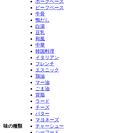
ポークベース
ビーフベース
牛骨
鴨だし
白湯
豆乳
和風
中華
韓国料理
イタリアン
フレンチ
エスニック
鶏油
マー油
ごま油
背脂
ラード
チーズ
バター
マヨネーズ
味の種類
チャーシュー
シーフード