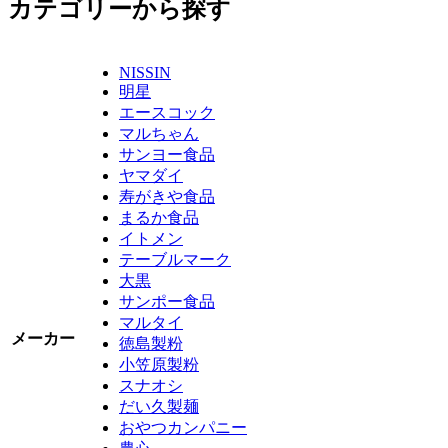
カテゴリーから探す
NISSIN
明星
エースコック
マルちゃん
サンヨー食品
ヤマダイ
寿がきや食品
まるか食品
イトメン
テーブルマーク
大黒
サンポー食品
マルタイ
メーカー
徳島製粉
小笠原製粉
スナオシ
だい久製麺
おやつカンパニー