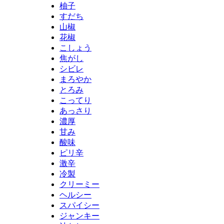
柚子
すだち
山椒
花椒
こしょう
焦がし
シビレ
まろやか
とろみ
こってり
あっさり
濃厚
甘み
酸味
ピリ辛
激辛
冷製
クリーミー
ヘルシー
スパイシー
ジャンキー