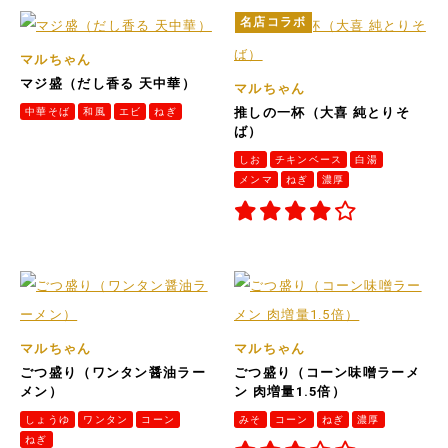
名店コラボ
マルちゃん
マジ盛（だし香る 天中華）
マルちゃん
中華そば
和風
エビ
ねぎ
推しの一杯（大喜 純とりそ
ば）
しお
チキンベース
白湯
メンマ
ねぎ
濃厚
マルちゃん
マルちゃん
ごつ盛り（ワンタン醤油ラー
ごつ盛り（コーン味噌ラーメ
メン）
ン 肉増量1.5倍）
しょうゆ
ワンタン
コーン
みそ
コーン
ねぎ
濃厚
ねぎ