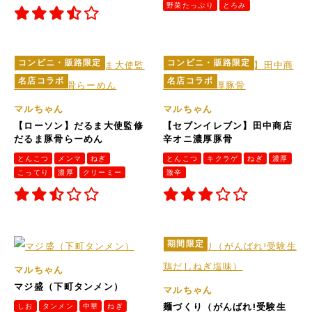
野菜たっぷり
とろみ
コンビニ・販路限定
コンビニ・販路限定
名店コラボ
名店コラボ
マルちゃん
マルちゃん
【ローソン】だるま大使監修
【セブンイレブン】田中商店
だるま豚骨らーめん
辛オニ濃厚豚骨
とんこつ
メンマ
ねぎ
とんこつ
キクラゲ
ねぎ
濃厚
こってり
濃厚
クリーミー
激辛
期間限定
マルちゃん
マジ盛（下町タンメン）
マルちゃん
しお
タンメン
中華
ねぎ
麺づくり（がんばれ!受験生