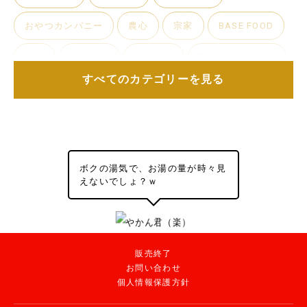
おやつカンパニー
農心
宗家
BASE FOOD
CGC
やおきん
たるたや
Freedom Ramen
すべてのカテゴリーを見る
iSDG
プライベートブランド
サイズ
ボクの湯気で、お湯の量が時々見
ビッグサイズ
ノーマルサイズ
ミニサイズ
えないでしょ？ｗ
味の種類
販売終了
とんこつ
しょうゆ
しお
みそ
家系
お問い合わせ
個人情報保護方針
二郎系
ちゃん系
中華そば
沖縄そば