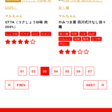
マルちゃん
マルちゃん
QTTA（コクしょうゆ味 肉
やみつき屋 四川式汁なし担々
200%）
麺
しょうゆ
ラード
エビ
たまご
担々麺
中華
ごま
ねぎ
にんにく
花椒
酸味
ピリ辛
汁なし
01
02
03
04
05
06
07
PREV
NEXT