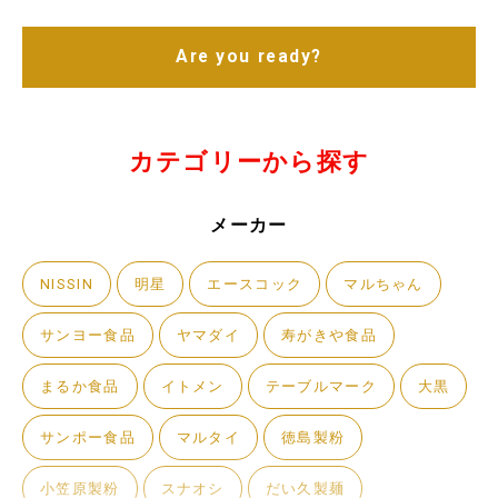
Are you ready?
カテゴリーから探す
メーカー
NISSIN
明星
エースコック
マルちゃん
サンヨー食品
ヤマダイ
寿がきや食品
まるか食品
イトメン
テーブルマーク
大黒
サンポー食品
マルタイ
徳島製粉
小笠原製粉
スナオシ
だい久製麺