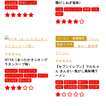
鶏だしねぎ塩味）
たまねぎ
野菜たっぷり
まろやか
しお
チキンベース
和風
ごま
ねぎ
コンビニ・販路限定
名店コラボ
マルちゃん
QTTA（あったかオニオング
マルちゃん
ラタンスープ味）
【セブンイレブン】マルちゃ
コンソメ
チキンベース
ん きんせい 焦がし風味噌ラ
ーメン
ビーフベース
フレンチ
チーズ
たまねぎ
変わり種
みそ
魚介だし
鰹だし
メンマ
ねぎ
たまねぎ
焦がし
ピリ辛