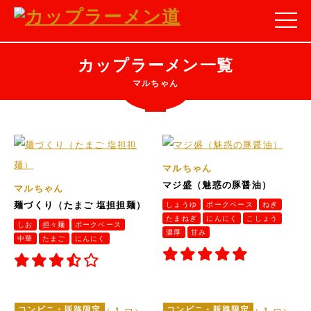
カップラーメン一覧
マルちゃん
マルちゃん
マジ盛（魅惑の豚醤油）
マルちゃん
麺づくり（たまご 塩担担麺）
しょうゆ
ポークベース
ねぎ
たまねぎ
にんにく
こしょう
しお
担々麺
ポークベース
濃厚
甘み
中華
たまご
にんにく
コンビニ・販路限定
コンビニ・販路限定