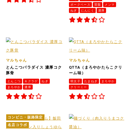
ポークベース
背脂
メンマ
ねぎ
にんにく
濃厚
マルちゃん
マルちゃん
とんこつパラダイス 濃厚コク
QTTA（まろやかたらこクリ
豚骨
ーム味）
とんこつ
キクラゲ
ねぎ
明太子
たまねぎ
まろやか
まろやか
濃厚
クリーミー
コンビニ・販路限定
名店コラボ