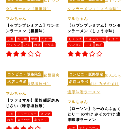
マルちゃん
マルちゃん
【セブンプレミアム】ワンタ
【セブンプレミアム】ワンタ
ンラーメン（担担味）
ンラーメン（しょうゆ味）
しお
担々麺
中華
たまご
しょうゆ
チキンベース
たまご
ワンタン
ごま
ねぎ
ピリ辛
ワンタン
ごま
ねぎ
コンビニ・販路限定
コンビニ・販路限定
名店コラボ
名店コラボ
マルちゃん
【ファミマル】函館麺厨房あ
マルちゃん
じさい（味彩塩拉麺）
【ローソン】らーめんふぁく
しお
チャーシュー
メンマ
とりー のすけ みそのすけ 濃
厚味噌ラーメン
ねぎ
まろやか
あっさり
みそ
チキンベース