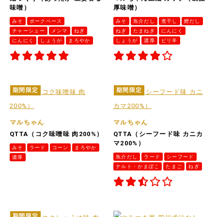
味噌）
厚味噌）
みそ
ポークベース
みそ
魚介だし
煮干し
鰹だし
チャーシュー
メンマ
ねぎ
ねぎ
たまねぎ
にんにく
にんにく
しょうが
まろやか
しょうが
濃厚
ピリ辛
期間限定
期間限定
マルちゃん
マルちゃん
QTTA（コク味噌味 肉200%）
QTTA（シーフード味 カニカ
マ200%）
みそ
ラード
コーン
まろやか
魚介だし
ラード
シーフード
濃厚
ナルト・かまぼこ
たまご
ねぎ
期間限定