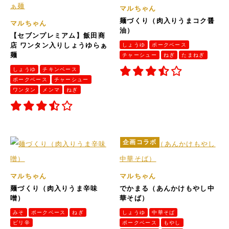
マルちゃん
麺づくり（肉入りうまコク醤
マルちゃん
油）
【セブンプレミアム】飯田商
店 ワンタン入りしょうゆらぁ
しょうゆ
ポークベース
麺
チャーシュー
ねぎ
たまねぎ
しょうゆ
チキンベース
ポークベース
チャーシュー
ワンタン
メンマ
ねぎ
企画コラボ
マルちゃん
マルちゃん
麺づくり（肉入りうま辛味
でかまる（あんかけもやし中
噌）
華そば）
みそ
ポークベース
ねぎ
しょうゆ
中華そば
ピリ辛
ポークベース
もやし