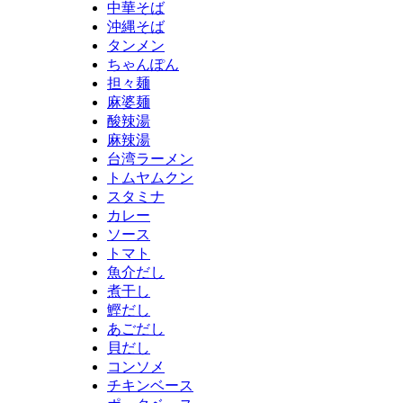
中華そば
沖縄そば
タンメン
ちゃんぽん
担々麺
麻婆麺
酸辣湯
麻辣湯
台湾ラーメン
トムヤムクン
スタミナ
カレー
ソース
トマト
魚介だし
煮干し
鰹だし
あごだし
貝だし
コンソメ
チキンベース