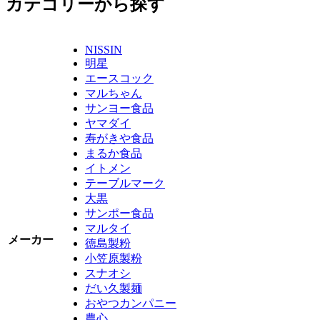
カテゴリーから探す
NISSIN
明星
エースコック
マルちゃん
サンヨー食品
ヤマダイ
寿がきや食品
まるか食品
イトメン
テーブルマーク
大黒
サンポー食品
マルタイ
メーカー
徳島製粉
小笠原製粉
スナオシ
だい久製麺
おやつカンパニー
農心