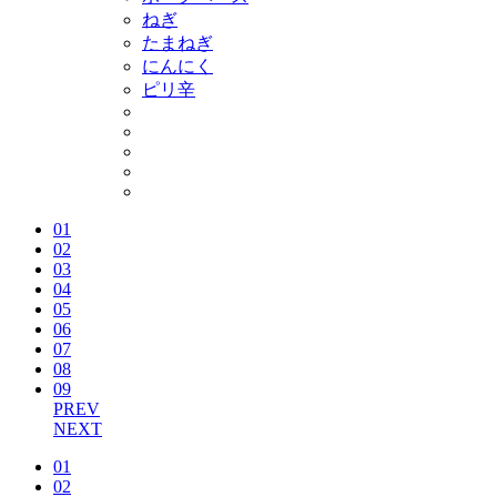
ねぎ
たまねぎ
にんにく
ピリ辛
01
02
03
04
05
06
07
08
09
PREV
NEXT
01
02