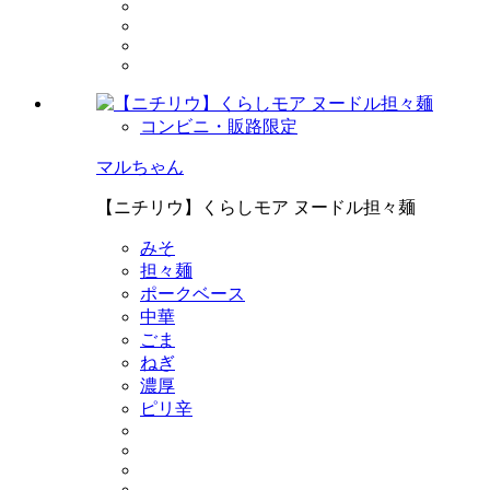
コンビニ・販路限定
マルちゃん
【ニチリウ】くらしモア ヌードル担々麺
みそ
担々麺
ポークベース
中華
ごま
ねぎ
濃厚
ピリ辛