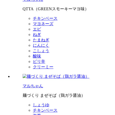
QTTA（GREENスモーキーマヨ味）
チキンベース
マヨネーズ
エビ
ねぎ
たまねぎ
にんにく
こしょう
酸味
ピリ辛
クリーミー
マルちゃん
麺づくり まぜそば（鶏ガラ醤油）
しょうゆ
チキンベース