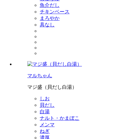
魚介だし
チキンベース
まろやか
具なし
マルちゃん
マジ盛（貝だし白湯）
しお
貝だし
白湯
ナルト・かまぼこ
メンマ
ねぎ
濃厚