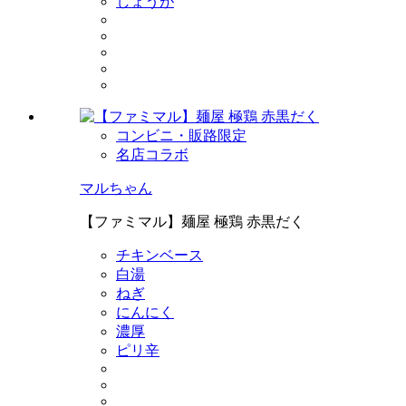
しょうが
コンビニ・販路限定
名店コラボ
マルちゃん
【ファミマル】麺屋 極鶏 赤黒だく
チキンベース
白湯
ねぎ
にんにく
濃厚
ピリ辛