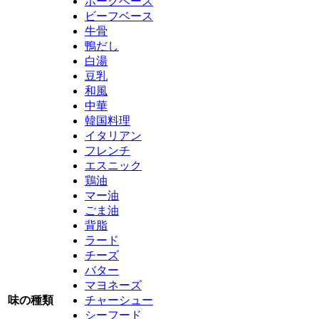
ポークベース
ビーフベース
牛骨
鴨だし
白湯
豆乳
和風
中華
韓国料理
イタリアン
フレンチ
エスニック
鶏油
マー油
ごま油
背脂
ラード
チーズ
バター
マヨネーズ
味の種類
チャーシュー
シーフード