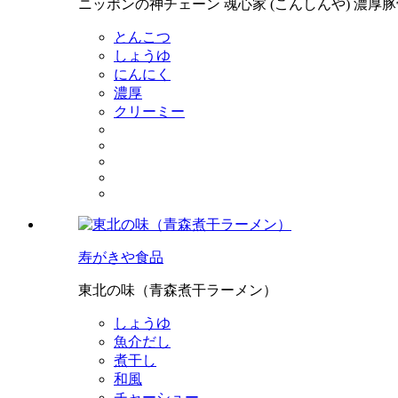
ニッポンの神チェーン 魂心家 (こんしんや) 濃厚
とんこつ
しょうゆ
にんにく
濃厚
クリーミー
寿がきや食品
東北の味（青森煮干ラーメン）
しょうゆ
魚介だし
煮干し
和風
チャーシュー