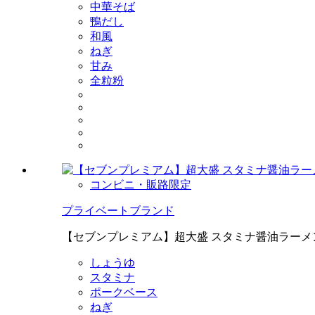
中華そば
鴨だし
和風
ねぎ
甘み
全粒粉
コンビニ・販路限定
プライベートブランド
【セブンプレミアム】超大盛 スタミナ醤油ラーメ
しょうゆ
スタミナ
ポークベース
ねぎ