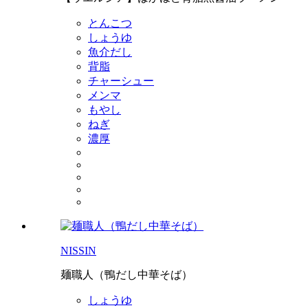
とんこつ
しょうゆ
魚介だし
背脂
チャーシュー
メンマ
もやし
ねぎ
濃厚
NISSIN
麺職人（鴨だし中華そば）
しょうゆ