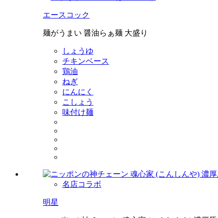
エースコック
麺がうまい 醤油らぁ麺 大盛り
しょうゆ
チキンベース
鶏油
ねぎ
にんにく
こしょう
味付け麺
名店コラボ
明星